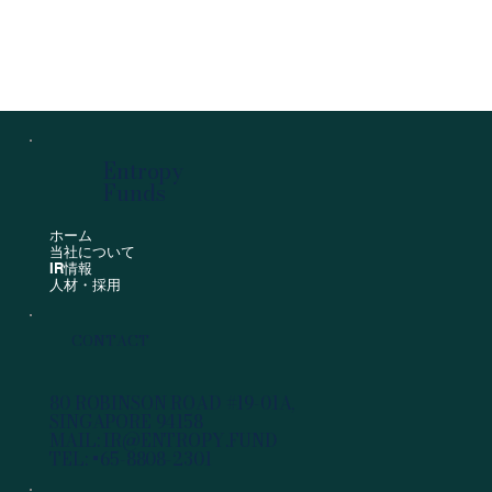
Entropy
Funds
ホーム
当社について
IR情報
人材・採用
CONTACT
80 ROBINSON ROAD #19-01A,
SINGAPORE 94158
MAIL:
IR@ENTROPY.FUND
TEL:
+65-8808-2301